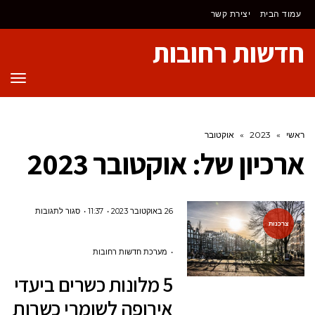
לתוכן
עמוד הבית
יצירת קשר
חדשות רחובות
תפר
ראשי
»
2023
»
אוקטובר
ארכיון של:
אוקטובר 2023
על
26 באוקטובר 2023
11:37
סגור לתגובות
צרכנות
5
מלונות
מערכת חדשות רחובות
כשרים
5 מלונות כשרים ביעדי
ביעדי
אירופה לשומרי כשרות
אירופה לשו