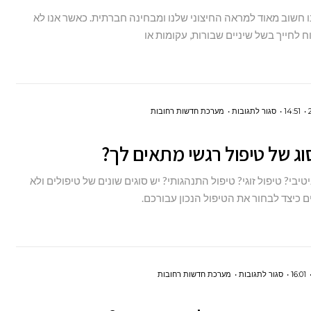
לילדים
ו חשוב מאוד למראה החיצוני שלנו ומבחינה חברתית. כאשר אנו לא
ח לחייך בשל שיניים שבורות, עקומות או
על
14:51
סגור לתגובות
מערכת חדשות רחובות
איזה
וג של טיפול רגשי מתאים לך?
סוג
של
יטיבי? טיפול זוגי? טיפול התנהגותי? יש סוגים שונים של טיפולים ולא
טיפול
ם כיצד לבחור את הטיפול הנכון עבורכם.
רגשי
מתאים
לך?
על
16:01
סגור לתגובות
מערכת חדשות רחובות
מהן