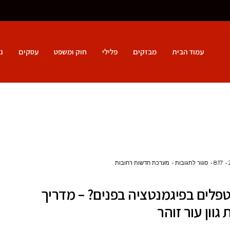
עמוד הבית
מבזקים
פלילי
חוק ומשפט
עסקים
נ
על
8:17
סגור לתגובות
מערכת חדשות רחובות
איך
פלים בפיגמנטציה בפנים? – מדריך
מטפלים
גוון עור זוהר
בפיגמנטציה
בפנים?