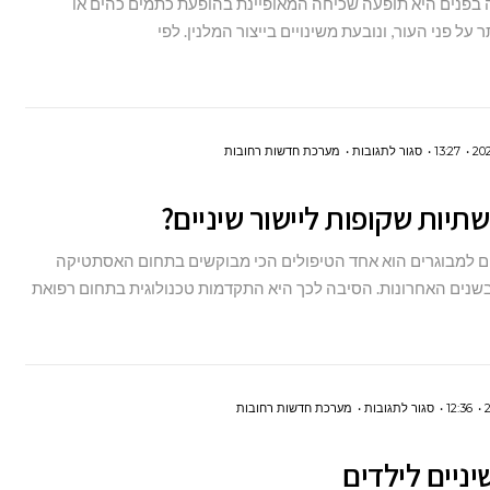
 בפנים היא תופעה שכיחה המאופיינת בהופעת כתמים כהים או
–
ר על פני העור, ונובעת משינויים בייצור המלנין. לפי
מדריך
להשגת
גוון
עור
על
13:27
סגור לתגובות
מערכת חדשות רחובות
זוהר
מהן
תיות שקופות ליישור שיניים?
קשתיות
שקופות
יים למבוגרים הוא אחד הטיפולים הכי מבוקשים בתחום האסתטיקה
ליישור
שנים האחרונות. הסיבה לכך היא התקדמות טכנולוגית בתחום רפואת
שיניים?
על
12:36
סגור לתגובות
מערכת חדשות רחובות
יישור
שיניים לילדים
שיניים