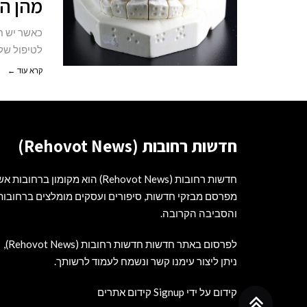
מהן הש
כאשר יש חו
לטיפול של
קרא עוד ←
חדשות רחובות (Rehovot News)
חדשות רחובות (Rehovot News) הוא מקומון ברחובות
מפרסם מבזקי חדשות, סיפורים ועסקים מומלצים ברחובות
והסביבה הקרובה.
לפרסום באתר חדשות חדשות רחובות (Rehovot News),
ניתן ליצור עימנו קשר ונשמח לעמוד לרשותך.
קידום על ידי Signup קידום אתרים
גלילה