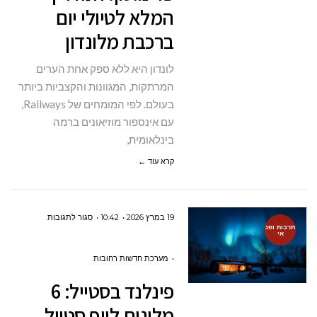
המלא לטיולי יום
לטיולי
ברכבת מלונדון
יום
ברכבת
לונדון היא ללא ספק אחת הערים
מלונדון
המרתקות, המגוונות והקצביות ביותר
בעולם. לפי המומחים של Railways,
עם אינספור מוזיאונים ברמה
בינלאומית,
קרא עוד ←
על
19 במרץ 2026
10:42
סגור לתגובות
תרבות ופנ
אי
פינלנד
בסטייל:
מערכת חדשות רחובות
6
פינלנד בסטייל: 6
מלונות
מלונות לייף סטייל
לייף