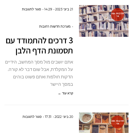
על
21 ביוני 2023
14:29
סגור לתגובות
תרבות ופנ
אי
3
דרכים
מערכת חדשות רחובות
להתמודד
3 דרכים להתמודד עם
עם
תסמונת הדף הלבן
תסמונת
הדף
אתם יושבים מול מסך המחשב, הידיים
הלבן
על המקלדת, אבל שום דבר לא קורה.
הדקות חולפות ואתם פשוט בוהים
במסך היישר
קרא עוד ←
על
20 ביוני 2022
17:31
סגור לתגובות
תרבות ופנ
אי
סיורים