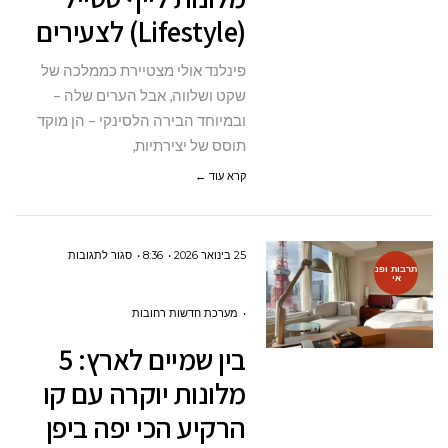
(Lifestyle) לצעירים
סטייל
(LIFESTYLE)
פינלנד אולי מצטיירת כממלכה של
לצעירים
שקט ושלווה, אבל הערים שלה –
ובמיוחד הבירה הלסינקי – הן מוקד
תוסס של יצירתיות,
קרא עוד ←
על
25 בינואר 2026
8:36
סגור לתגובות
תרבות ופנ
אי
בין
שמיים
מערכת חדשות רחובות
לארץ:
בין שמיים לארץ: 5
5
מלונות יוקרה עם קו
מלונות
הרקיע הכי יפה ביפן
יוקרה