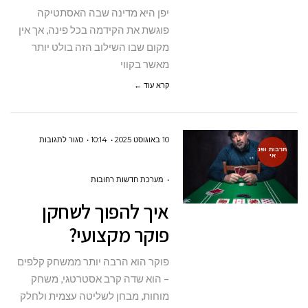
עם
יפן היא מדינה שבה האסתטיקה
קו
פוגשת את הקידמה בכל פינה, אך אין
הרקיע
מקום שבו השילוב הזה בולט יותר
הכי
מאשר בקווי
יפה
קרא עוד ←
ביפן
על
10 באוגוסט 2025
10:14
סגור לתגובות
תרבות ופנ
אי
איך
להפוך
מערכת חדשות רחובות
לשחקן
איך להפוך לשחקן
פוקר
פוקר מקצועי?
מקצועי?
פוקר הוא הרבה יותר ממשחק קלפים
– הוא שדה קרב אסטרטגי, משחק
מוחות, מבחן לשליטה עצמית ולחלק