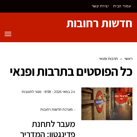
לתוכן
עמוד הבית
יצירת קשר
חדשות רחובות
תפר
ראשי
»
תרבות ופנאי
כל הפוסטים ב
תרבות ופנאי
על
24 במאי 2026
8:58
סגור לתגובות
תרבות ופנ
אי
מעבר
לתחנת
מערכת חדשות רחובות
פדינגטון:
מעבר לתחנת
המדריך
פדינגטון: המדריך
המלא