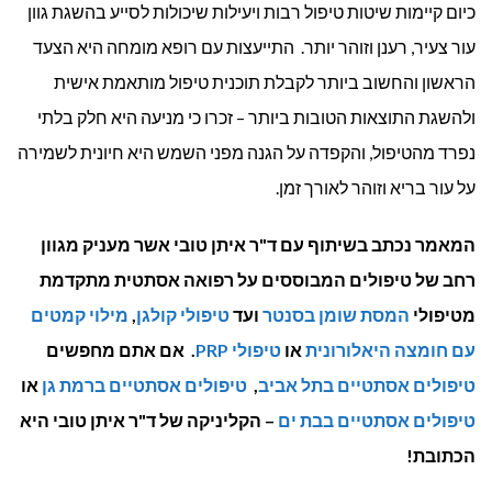
כיום קיימות שיטות טיפול רבות ויעילות שיכולות לסייע בהשגת גוון
עור צעיר, רענן וזוהר יותר. התייעצות עם רופא מומחה היא הצעד
הראשון והחשוב ביותר לקבלת תוכנית טיפול מותאמת אישית
ולהשגת התוצאות הטובות ביותר – זכרו כי מניעה היא חלק בלתי
נפרד מהטיפול, והקפדה על הגנה מפני השמש היא חיונית לשמירה
על עור בריא וזוהר לאורך זמן.
המאמר נכתב בשיתוף עם ד"ר איתן טובי אשר מעניק מגוון
רחב של טיפולים המבוססים על רפואה אסתטית מתקדמת
מטיפולי
המסת שומן בסנטר
ועד
טיפולי קולגן
,
מילוי קמטים
עם חומצה היאלורונית
או
טיפולי PRP
. אם אתם מחפשים
טיפולים אסתטיים בתל אביב
,
טיפולים אסתטיים ברמת גן
או
טיפולים אסתטיים בבת ים
– הקליניקה של ד"ר איתן טובי היא
הכתובת!