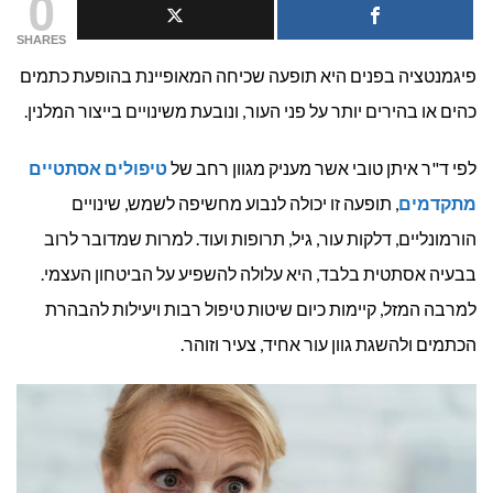
0
מטפלים
SHARES
פיגמנטציה בפנים היא תופעה שכיחה המאופיינת בהופעת כתמים
בפיגמנטצי
כהים או בהירים יותר על פני העור, ונובעת משינויים בייצור המלנין.
בפנים?
לפי ד"ר איתן טובי אשר מעניק מגוון רחב של
טיפולים אסתטיים
–
מתקדמים
, תופעה זו יכולה לנבוע מחשיפה לשמש, שינויים
מדריך
הורמונליים, דלקות עור, גיל, תרופות ועוד. למרות שמדובר לרוב
להשגת
בבעיה אסתטית בלבד, היא עלולה להשפיע על הביטחון העצמי.
למרבה המזל, קיימות כיום שיטות טיפול רבות ויעילות להבהרת
גוון
הכתמים ולהשגת גוון עור אחיד, צעיר וזוהר.
עור
זוהר