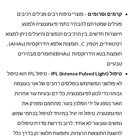
קרמים וסרומים
– מוצרי טיפוח רבים מכילים רכיבים
פעילים שמטרתם להבהיר כתמי פיגמנטציה ולמנוע
היווצרות חדשים. בין הרכיבים הנפוצים והיעילים ניתן למצוא
רטינואידים, ויטמין C , חומצות אלפא הידרוקסיות (AHAs) ,
חומצות בטא הידרוקסיות (BHAs)וחומרים מבהירים
טבעיים.
טיפול IPL (Intense Pulsed Light)
– טיפול IPL הוא טיפול
לא פולשני המשתמש בפולסים רחבים של אור בעוצמה
גבוהה כדי לכוון לפיגמנטציה, כלי דם ובעיות עור אחרות.
האור נספג על ידי המלנין בעור, מתחמם ומפרק את
הפיגמנטציה. טיפול זה יעיל במיוחד לטיפול בכתמי שמש,
נמשים וגוון עור לא אחיד. לרוב נדרשת סדרת טיפולים
להשגת התוצאות הרצויות, ותופעות הלוואי הן בדרך כלל