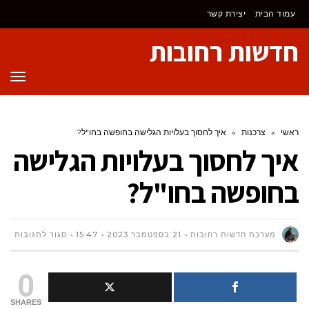
לתוכן
עמוד הבית
יצירת קשר
חדשות רחובות
תפר
ראשי
»
צרכנות
»
איך לחסוך בעלויות הגלישה בחופשה בחו"ל?
איך לחסוך בעלויות הגלישה
בחופשה בחו"ל?
על
מערכת חדשות רחובות
21 בספטמבר 2023
15:47
סגור לתגובות
איך
0
לחסו
SHARES