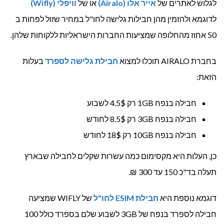
לגלוש לאתרים של
אייר אלו (Airalo)
או של
וויפלי (Wifly)
לדוגמא ולהזמין מהן חבילות גלישה לחו"ל במחיר שזול לפחות ב
50 אחוז מהחלופה שמציעות החברות הישראליות ללקוחות שלהן.
בחברת AIRALO תוכלו למצוא
חבילת גלישה לספרד
בעלות
הזאת:
חבילה בנפח 1GB רק 4.5$ לשבוע
חבילה בנפח 3GB רק 8.5$ לחודש
חבילה בנפח 10GB רק 18$ לחודש
כן, העלות היא מקסימום כמה עשרות שקלים לחבילה שבארץ
תעלה בד"כ 150 עד 300 ₪.
דוגמא נוספת היא
חבילת
ESIM
לחו"ל
של WIFLY שמציעה
חבילה לספרד בנפח של 3GB לשבוע שלם בספרד כולל 100