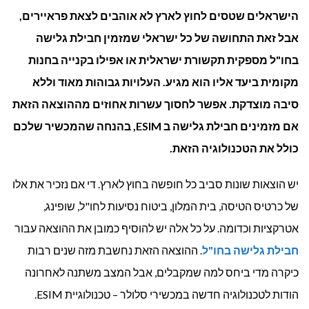
הישראלים שטסים לחוץ לארץ לא אוהבים לצאת פראיירים,
בעלו
אבל זאת התחושה של כל ישראלי שמזמין חבילת גלישה
הגלי
בחו"ל מספקית תקשורת ישראלית או אפילו בקנייה בחנות
בחו
מקומית ביעד אליו הוא מגיע. העלויות גבוהות מאוד וללא
סיבה מוצדקת. אפשר לחסוך עשרות אחוזים מההוצאה הזאת
בחו
אם מזמינים חבילת גלישה ב
ESIM
, בהנחה שהמכשיר שלכם
כולל את הטכנולוגיה הזאת.
יש הוצאות שונות סביב כל חופשה בחוץ לארץ. די אם נזכיר את אלו
של כרטיס הטיסה, בית המלון, ביטוח נסיעות לחו"ל, שופינג,
אטרקציות וכדומה. על כל אלה יש להוסיף כמובן את ההוצאה עבור
חבילת גלישה בחו"ל
. ההוצאה הזאת נחשבת מזה שנים רבות
כיקרה מדי ביחס למה שמקבלים, אבל המצב משתנה לאחרונה
הודות לטכנולוגיה חדשה במכשירי סלולר – טכנולוגיית ESIM.