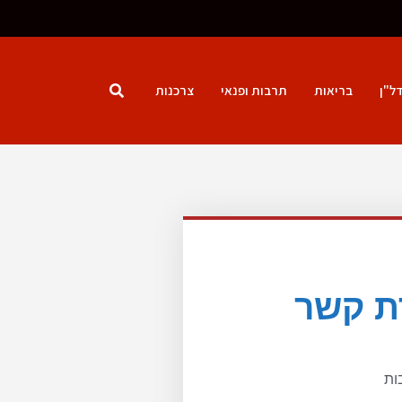
ל"ן
בריאות
תרבות ופנאי
צרכנות
ת קשר​
ות